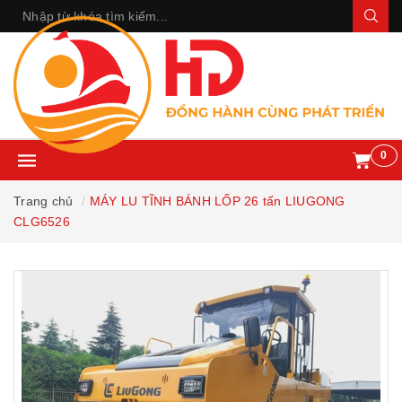
0
Trang chủ
MÁY LU TĨNH BÁNH LỐP 26 tấn LIUGONG
CLG6526