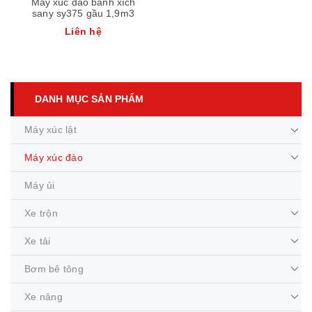
Máy xúc đào bánh xích
sany sy375 gầu 1,9m3
Liên hệ
DANH MỤC SẢN PHẨM
Máy xúc lật
Máy xúc đào
Máy ủi
Xe trộn
Xe tải
Bơm bê tông
Xe nâng