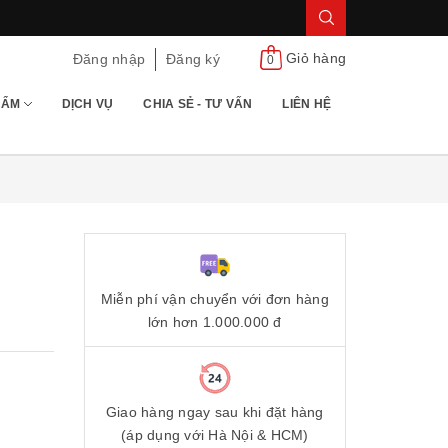
Giỏ hàng
Đăng nhập
Đăng ký
0
HẨM
DỊCH VỤ
CHIA SẺ - TƯ VẤN
LIÊN HỆ
Miễn phí vận chuyển với đơn hàng
lớn hơn 1.000.000 đ
Giao hàng ngay sau khi đặt hàng
(áp dụng với Hà Nội & HCM)