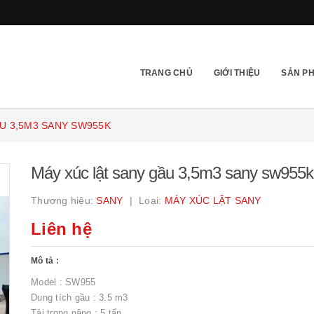
TRANG CHỦ
GIỚI THIỆU
SẢN P
U 3,5M3 SANY SW955K
Máy xúc lật sany gầu 3,5m3 sany sw955k
Thương hiệu:
SANY
Loại:
MÁY XÚC LẬT SANY
Liên hệ
Mô tả :
Model : SW955
Dung tích gầu : 3.5 m3
Tải trọng nâng : 5 tấn