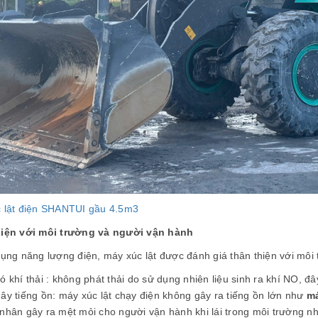
 lật điện SHANTUI gầu 4.5m3
iện với môi trường và người vận hành
dụng năng lượng điện, máy xúc lật được đánh giá thân thiện với môi 
 khí thải : không phát thải do sử dụng nhiên liệu sinh ra khí NO, đâ
ây tiếng ồn: máy xúc lật chạy điện không gây ra tiếng ồn lớn như
má
nhân gây ra mệt mỏi cho người vận hành khi lái trong môi trường n