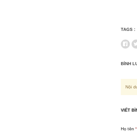
TAGS :
BÌNH L
Nội d
VIẾT B
Họ tên
*