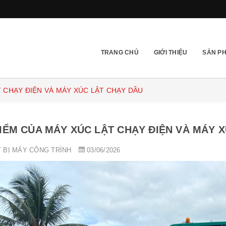
TRANG CHỦ
GIỚI THIỆU
SẢN P
 CHẠY ĐIỆN VÀ MÁY XÚC LẬT CHẠY DẦU
IỂM CỦA MÁY XÚC LẬT CHẠY ĐIỆN VÀ MÁY 
T BỊ MÁY CÔNG TRÌNH
03/06/2026