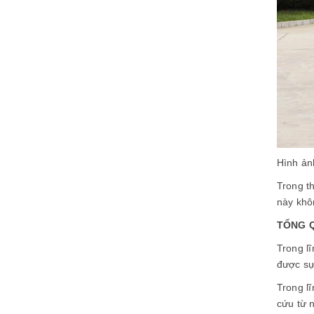
Hình ả
Trong th
này khô
TỔNG Q
Trong l
được sự
Trong l
cứu từ 