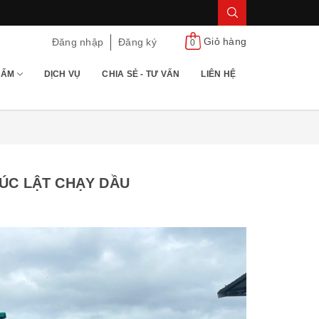
Giỏ hàng
Đăng nhập
Đăng ký
0
HẨM
DỊCH VỤ
CHIA SẺ - TƯ VẤN
LIÊN HỆ
XÚC LẬT CHẠY DẦU