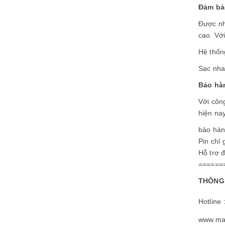
Đảm bảo
Được nh
cao. Vớ
Hệ thốn
Sạc nha
Bảo hàn
Với côn
hiện na
bảo hàn
Pin chỉ
Hỗ trợ 
======
THÔNG 
Hotline 
www.ma