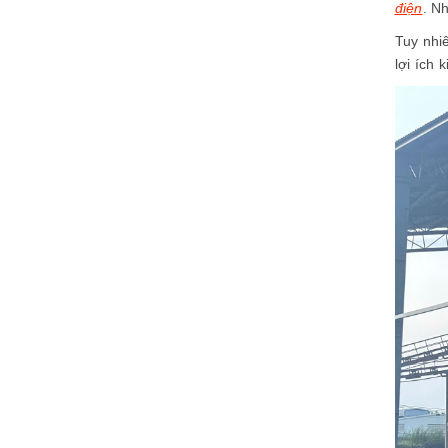
điện
. N
Tuy nhiê
lợi ích 