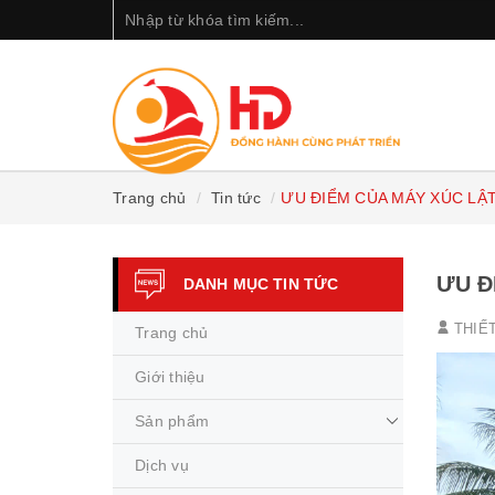
Trang chủ
Tin tức
ƯU ĐIỂM CỦA MÁY XÚC LẬT
ƯU Đ
DANH MỤC TIN TỨC
THIẾ
Trang chủ
Giới thiệu
Sản phẩm
Dịch vụ