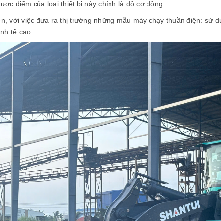
hược điểm của loại thiết bị này chính là độ cơ động
n, với việc đưa ra thị trường những mẫu máy chạy thuần điện: sử dụn
kinh tế cao.