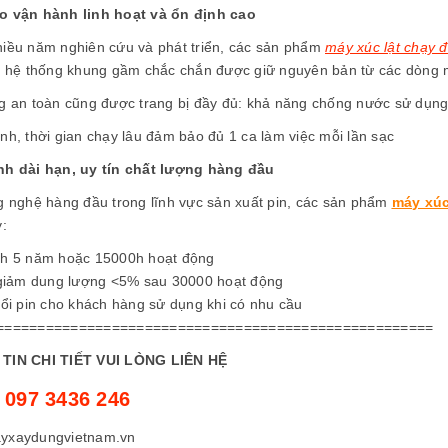
 vận hành linh hoạt và ổn định cao
iều năm nghiên cứu và phát triển, các sản phẩm
máy xúc lật chạy đ
i hệ thống khung gầm chắc chắn được giữ nguyên bản từ các dòng m
g an toàn cũng được trang bị đầy đủ: khả năng chống nước sử dụng
nh, thời gian chạy lâu đảm bảo đủ 1 ca làm việc mỗi lần sạc
h dài hạn, uy tín chất lượng hàng đầu
g nghệ hàng đầu trong lĩnh vực sản xuất pin, các sản phẩm
máy xúc
y:
h 5 năm hoặc 15000h hoạt động
 giảm dung lượng <5% sau 30000 hoạt động
đổi pin cho khách hàng sử dụng khi có nhu cầu
=====================================================
TIN CHI TIẾT VUI LÒNG LIÊN HỆ
097 3436 246
:
yxaydungvietnam.vn