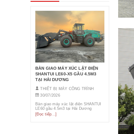
LÍ DO NÊ
ĐIỆN
THIẾT B
11/06/20
Máy xúc lật
xu hướng th
đang được 
nói riêng v
[Đọc tiếp...
bối cảnh n
BÀN GIAO MÁY XÚC LẬT ĐIỆN
và sản xuấ
vấn đề môi
SHANTUI LE60-X5 GẦU 4.5M3
hành. MÁY
TẠI HẢI DƯƠNG
Máy xúc lật
THIẾT BỊ MÁY CÔNG TRÌNH
30/07/2026
Bàn giao máy xúc lật điện SHANTUI
LE60 gầu 4.5m3 tại Hải Dương
[Đọc tiếp...]