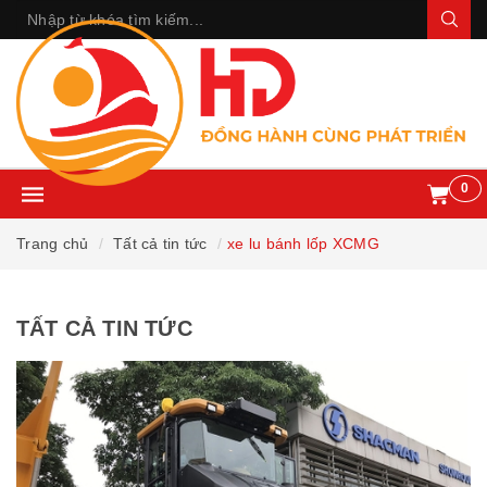
0
Trang chủ
Tất cả tin tức
xe lu bánh lốp XCMG
TẤT CẢ TIN TỨC