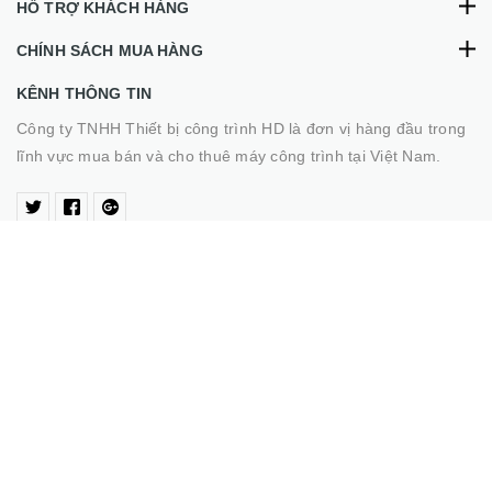
HỖ TRỢ KHÁCH HÀNG
CHÍNH SÁCH MUA HÀNG
KÊNH THÔNG TIN
Công ty TNHH Thiết bị công trình HD là đơn vị hàng đầu trong
lĩnh vực mua bán và cho thuê máy công trình tại Việt Nam.
CÔNG TY TNHH THIẾT BỊ CÔNG TRÌNH HD
Trụ sở chính :
Số 7C, ngách 8/43 Lê Quang Đạo, phường Từ
Liêm, TP Hà Nội
Điện thoại :
097 3436 246 - 0913 520 690
© Bản quyền thuộc về Avent Team