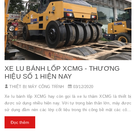
XE LU BÁNH LỐP XCMG - THƯƠNG
HIỆU SỐ 1 HIỆN NAY
THIẾT BỊ MÁY CÔNG TRÌNH
03/12/2020
Xe lu bánh lốp XCMG hay còn gọi là xe lu thảm XCMG là thiết bị
được sử dụng nhiều hiện nay. Với tự trọng bản thân lớn, máy được
sử dụng đầm nèn các lớp cốt liệu trong thi công bề mặt các công
trình. Xe lu bánh lốp XCMG được sử dụng chủ yếu là loại 26 tấn và
Đọc thêm
30 tấn tại Việt Nam. Đây là 2 model sản phẩm đã xây dựng lên
thương hiệu xe lu của tập đoàn trong thi công bê tông nhựa nóng.