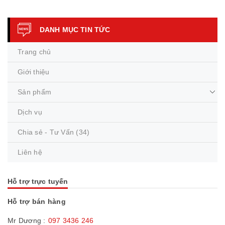
Tự trọng lớn kết hợp cùng khối gia tải linh hoạt giúp cho thiết bị thi
công hiệu quả hơn. Hai model được sử dụng...
DANH MỤC TIN TỨC
Trang chủ
Giới thiệu
Sản phẩm
Dịch vụ
Chia sẻ - Tư Vấn
(34)
Liên hệ
Hỗ trợ trực tuyến
Hỗ trợ bán hàng
Mr Dương :
097 3436 246