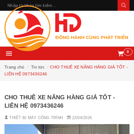
0
Trang chủ
Tin tức
CHO THUÊ XE NÂNG HÀNG GIÁ TỐT -
LIÊN HỆ 0973436246
CHO THUÊ XE NÂNG HÀNG GIÁ TỐT -
LIÊN HỆ 0973436246
THIẾT BỊ MÁY CÔNG TRÌNH
22/04/2026